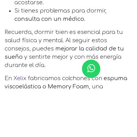
acostarse.
Si tienes problemas para dormir,
consulta con un médico
.
Recuerda, dormir bien es esencial para tu
salud física y mental. Al seguir estos
consejos, puedes
mejorar la calidad de tu
sueño
y sentirte mejor y con más energía
durante el día.
En
Xelix
fabricamos colchones con
espuma
viscoelástica o Memory Foam
, una
tecnología que ha demostrado grandes
beneficios a tu salud del sueño.
Nuestra tecnología se complementa con el
diseño innovador de colchones sin resortes
que
asegura un soporte, confort y