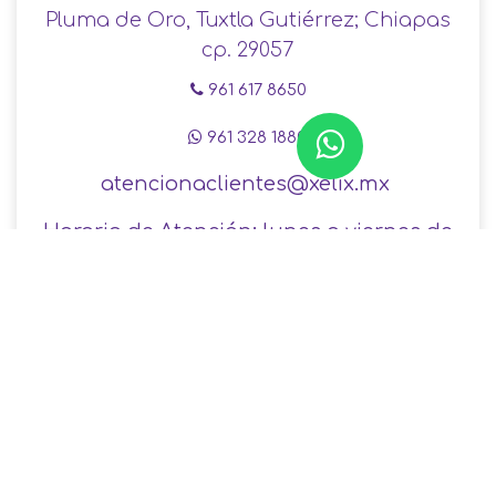
Pluma de Oro, Tuxtla Gutiérrez; Chiapas
cp. 29057
961 617 8650
961 328 1880
atencionaclientes@xelix.mx
Horario de Atención: lunes a viernes de
8:00 a 17:00 horas y sábado 09:00 a 14:00
horas.