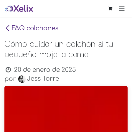
Ir al contenido
FAQ colchones
Cómo cuidar un colchón si tu
pequeño moja la cama
20 de enero de 2025
Jess Torre
por