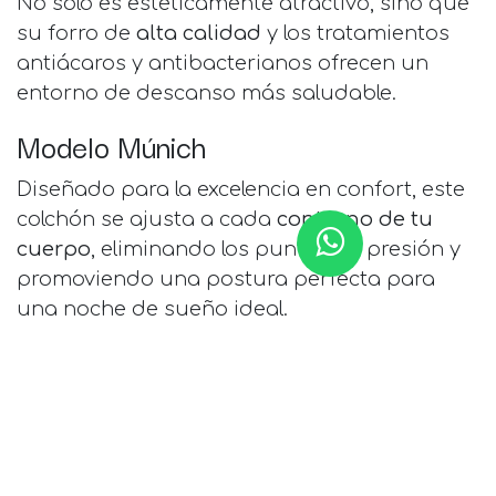
No solo es estéticamente atractivo, sino que
su forro de
alta calidad
y los tratamientos
antiácaros y antibacterianos ofrecen un
entorno de descanso más saludable.
Modelo Múnich
Diseñado para la excelencia en confort, este
colchón se ajusta a cada
contorno de tu
cuerpo
, eliminando los puntos de presión y
promoviendo una postura perfecta para
una noche de sueño ideal.
Confortador viscoelástico para
colchones firmes o semi firmes
El
confortador viscoelástico Bambú
es la